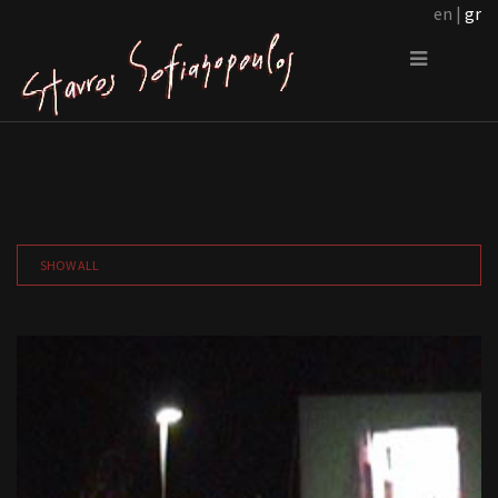
en |
gr