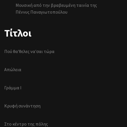
Μουσική από την βραβευμένη ταινία της
Πέννυς Παναγιωτοπούλου
Τίτλοι
Πού θα'θελες να'σαι τώρα
Απώλεια
Γράμμα I
Κρυφή συνάντηση
Στο κέντρο της πόλης