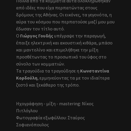
Πολλά από τα κομμάτια αυτά ολοκληρώθηκαν
από ιδέες που είχα περπατώντας στους
δρόμους της Αθήνας. Oι εικόνες, τα γεγονότα, η
αύρα του κόσμου που περπατούσε μαζί μου μου
έδωσαν τον τίτλο αυτό.
Ο
Γιώργος Γουδής
υπέγραψε την παραγωγή,
έπαιξε ηλεκτρική και ακουστική κιθάρα, μπάσο
και μαντολίνο και επιμελήθηκε την μίξη
προσθέτωντας το προσωπικό του ύφος στο
σύνολο των κομματιών.
Τα τραγούδια τα τραγούδησε η
Κωνσταντίνα
Κορδούλη
, ερμηνεύοντας τα με τον ιδιαίτερα
ζεστό και ξεκάθαρο της τρόπο.
Ηχογράφηση - μίξη - mastering: Νίκος
Πιτλόγλου
Φωτογραφία εξωφύλλου: Σταύρος
Σοφιανόπουλος