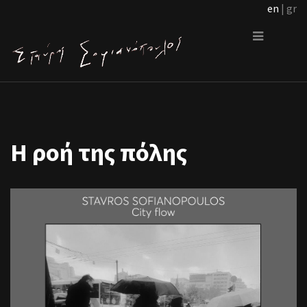
en
| gr
Η ροή της πόλης